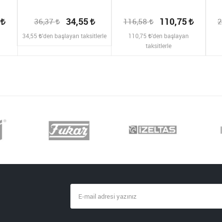
2
34,55
110,75
36,37
116,58
2
n
34,55
'den başlayan taksitlerle
110,75
'den başlayan
taksitlerle