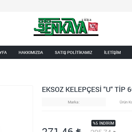
YFA
HAKKIMIZDA
SATIŞ POLİTİKAMIZ
İLETİŞİM
EKSOZ KELEPÇESİ "U" TİP 
Marka
Ürün K
%5
İNDIRIM
271,46