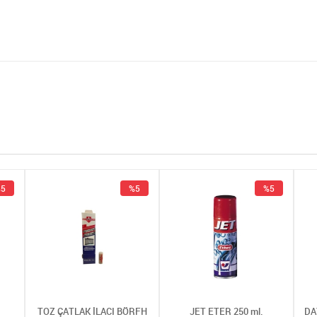
5
%5
%5
TOZ ÇATLAK İLACI BÖRFH
JET ETER 250 ml.
DA