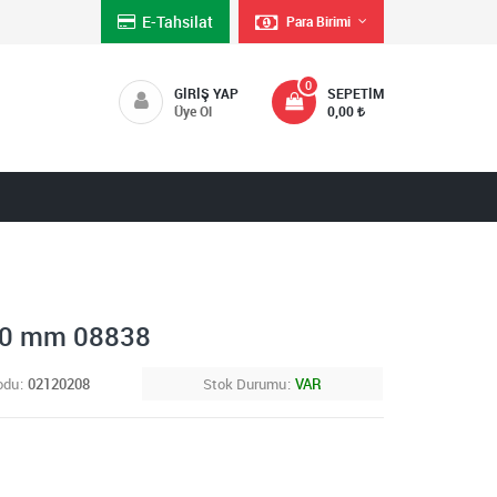
E-Tahsilat
Para Birimi
0
GIRIŞ YAP
SEPETIM
Üye Ol
0,00
60 mm 08838
odu
02120208
Stok Durumu
VAR