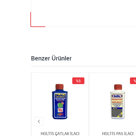
Benzer Ürünler
%5
%5
%
 ÇATLAK İLACI
HOLTİS ÇATLAK İLACI
HOLTİS PAS İLACI