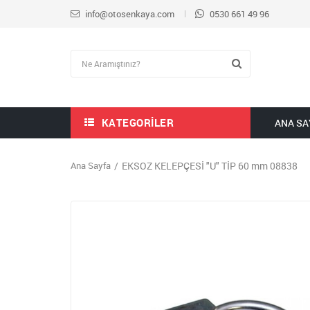
info@otosenkaya.com
0530 661 49 96
KATEGORILER
ANA SA
Ana Sayfa
EKSOZ KELEPÇESİ "U" TİP 60 mm 08838