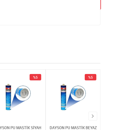
%5
%5
YSON PU MASTİK SİYAH
DAYSON PU MASTİK BEYAZ
DAYSON PU MA