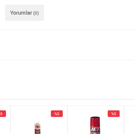
Yorumlar
(0)
5
%5
%5