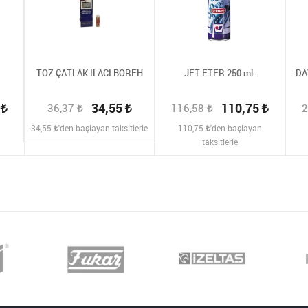
TOZ ÇATLAK İLACI BÖRFH
JET ETER 250 ml.
DA
2
34,55
110,75
36,37
116,58
2
n
34,55
'den başlayan taksitlerle
110,75
'den başlayan
taksitlerle