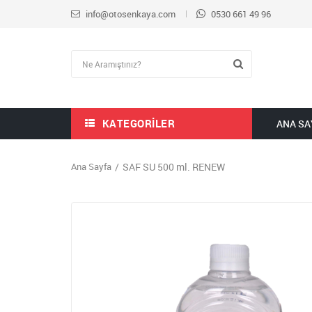
info@otosenkaya.com
0530 661 49 96
KATEGORILER
ANA SA
Ana Sayfa
SAF SU 500 ml. RENEW