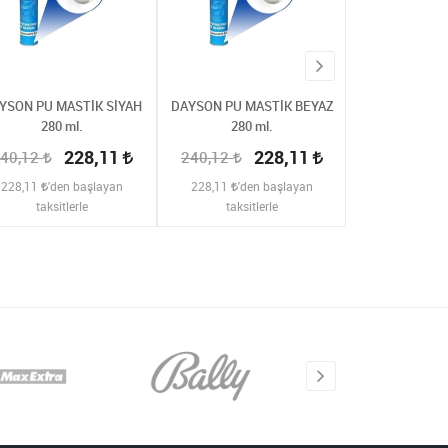
YSON PU MASTİK SİYAH
DAYSON PU MASTİK BEYAZ
DAYSON PU MA
280 ml.
280 ml.
ml
228,11
228,11
40,12
240,12
240,12
228,11
'den başlayan
228,11
'den başlayan
228,11
'de
taksitlerle
taksitlerle
taksit