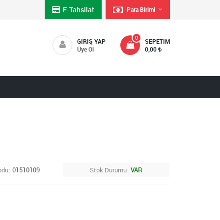
E-Tahsilat
Para Birimi
0
GIRIŞ YAP
SEPETIM
Üye Ol
0,00
odu
01510109
Stok Durumu
VAR