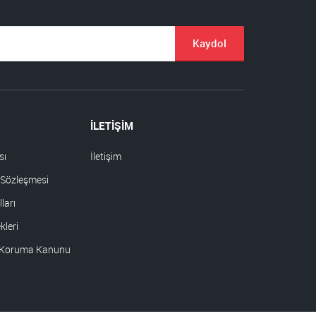
Kaydol
İLETİŞİM
sı
İletişim
 Sözleşmesi
ları
leri
ri Koruma Kanunu