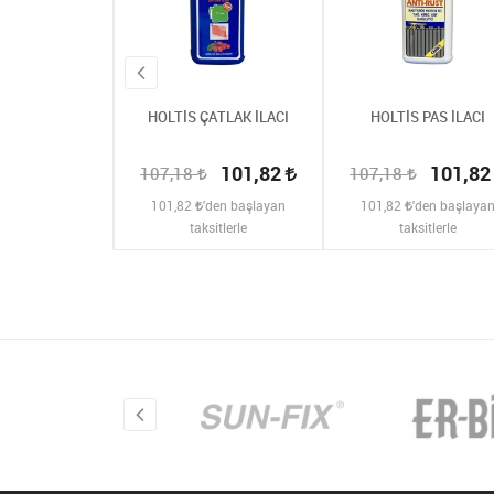
 ÇATLAK İLACI
HOLTİS ÇATLAK İLACI
HOLTİS PAS İLACI
148,77
101,82
101,8
107,18
107,18
den başlayan
101,82
'den başlayan
101,82
'den başlaya
sitlerle
taksitlerle
taksitlerle