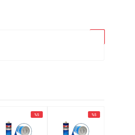
%5
%5