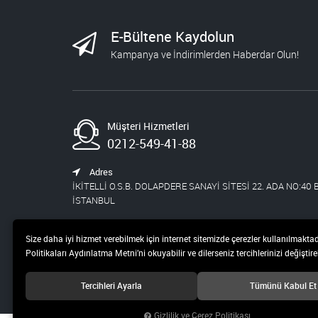
E-Bültene Kaydolun
Kampanya ve İndirimlerden Haberdar Olun!
Müşteri Hizmetleri
0212-549-41-88
Adres
İKİTELLİ O.S.B. DOLAPDERE SANAYİ SİTESİ 22. ADA NO:40
İSTANBUL
E-Mail
Size daha iyi hizmet verebilmek için internet sitemizde çerezler kullanılmaktad
info@otosenkaya.com
Politikaları Aydınlatma Metni’ni okuyabilir ve dilerseniz tercihlerinizi değiştireb
Tercihleri Ayarla
Tümünü Kabul Et
Gizlilik ve Çerez Politikası