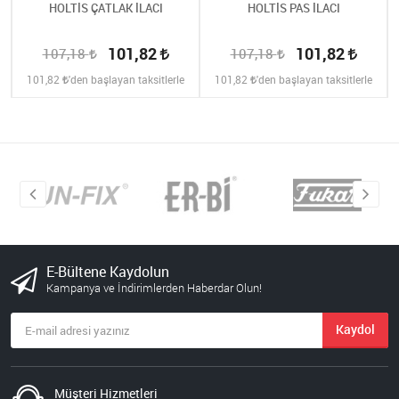
HOLTİS ÇATLAK İLACI
HOLTİS PAS İLACI
101,82
101,82
107,18
107,18
101,82
'den başlayan taksitlerle
101,82
'den başlayan taksitlerle
E-Bültene Kaydolun
Kampanya ve İndirimlerden Haberdar Olun!
Kaydol
Müşteri Hizmetleri