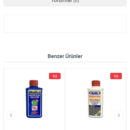
Yorumlar
(0)
Benzer Ürünler
%5
%5