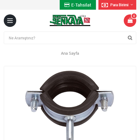
E-Tahsilat
Para Birimi
0
Ana Sayfa