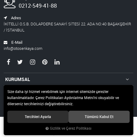
0212-549-41-88
Adres
İKİTELLİ O.S.B. DOLAPDERE SANAYİ SİTESİ 22. ADA NO:40 BAŞAKŞEHİR
/ İSTANBUL
E-Mail
info@otosenkaya.com
KURUMSAL
ÖDEME
Size daha iyi hizmet verebilmek için internet sitemizde çerezler
kullanılmaktadır. Çerez Politikaları Aydınlatma Metni’ni okuyabilir ve
İLETİŞİM
dilerseniz tercihlerinizi değiştirebilirsiniz.
Tercihleri Ayarla
Tümünü Kabul Et
© 2019 OTO ŞENKAYA Tüm hakları saklıdır.
Gizlilik ve Çerez Politikası