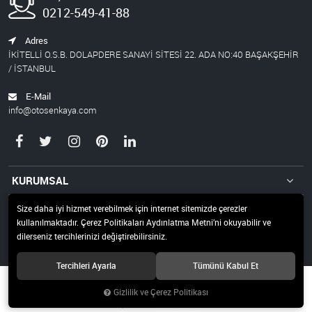
0212-549-41-88
Adres
İKİTELLİ O.S.B. DOLAPDERE SANAYİ SİTESİ 22. ADA NO:40 BAŞAKŞEHİR
/ İSTANBUL
E-Mail
info@otosenkaya.com
KURUMSAL
ÖDEME
Size daha iyi hizmet verebilmek için internet sitemizde çerezler
kullanılmaktadır. Çerez Politikaları Aydınlatma Metni’ni okuyabilir ve
İLETİŞİM
dilerseniz tercihlerinizi değiştirebilirsiniz.
Tercihleri Ayarla
Tümünü Kabul Et
© 2019 OTO ŞENKAYA Tüm hakları saklıdır.
Gizlilik ve Çerez Politikası