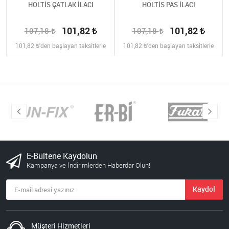
HOLTİS ÇATLAK İLACI
HOLTİS PAS İLACI
101,82
101,82
107,18
107,18
101,82
'den başlayan taksitlerle
101,82
'den başlayan taksitlerle
E-Bültene Kaydolun
Kampanya ve İndirimlerden Haberdar Olun!
Kaydol
Müşteri Hizmetleri