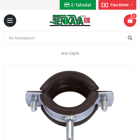
E-Tahsilat
Para Birimi
0
Ana Sayfa