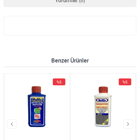
Yorumlar
(0)
Benzer Ürünler
%5
%5