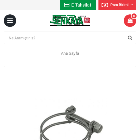
E-Tahsilat
Para Birimi
0
Ana Sayfa