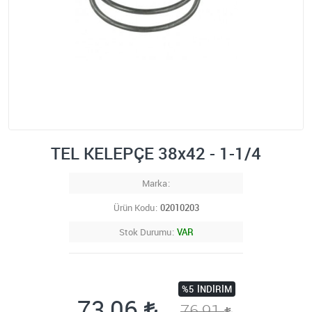
TEL KELEPÇE 38x42 - 1-1/4
Marka
Ürün Kodu
02010203
Stok Durumu
VAR
%5
İNDIRIM
73,06
76,91