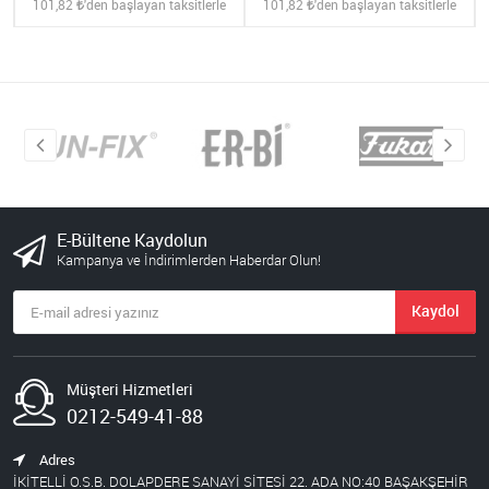
101,82
'den başlayan taksitlerle
101,82
'den başlayan taksitlerle
E-Bültene Kaydolun
Kampanya ve İndirimlerden Haberdar Olun!
Kaydol
Müşteri Hizmetleri
0212-549-41-88
Adres
İKİTELLİ O.S.B. DOLAPDERE SANAYİ SİTESİ 22. ADA NO:40 BAŞAKŞEHİR