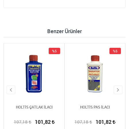
Benzer Ürünler
%5
%5
HOLTİS ÇATLAK İLACI
HOLTİS PAS İLACI
101,82
101,82
107,18
107,18