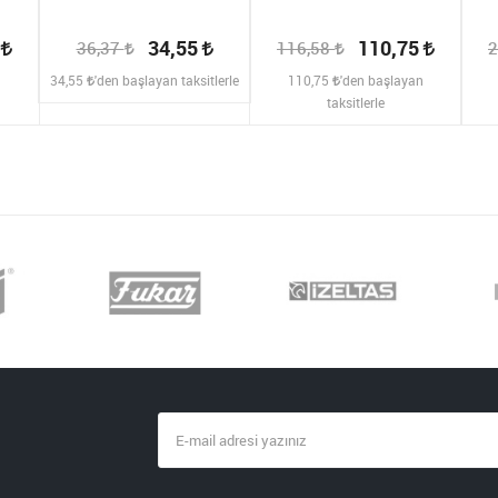
2
34,55
110,75
36,37
116,58
2
n
34,55
'den başlayan taksitlerle
110,75
'den başlayan
taksitlerle