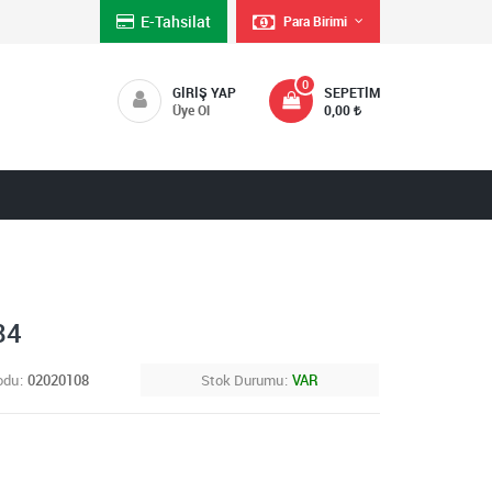
E-Tahsilat
Para Birimi
0
GIRIŞ YAP
SEPETIM
Üye Ol
0,00
84
odu
02020108
Stok Durumu
VAR