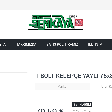
YFA
HAKKIMIZDA
SATIŞ POLİTİKAMIZ
İLETİŞİM
T BOLT KELEPÇE YAYLI 76x
Marka
Ürün K
%5
İNDIRIM
79,59