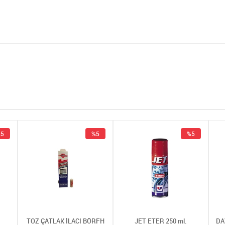
5
%5
%5
TOZ ÇATLAK İLACI BÖRFH
JET ETER 250 ml.
DA