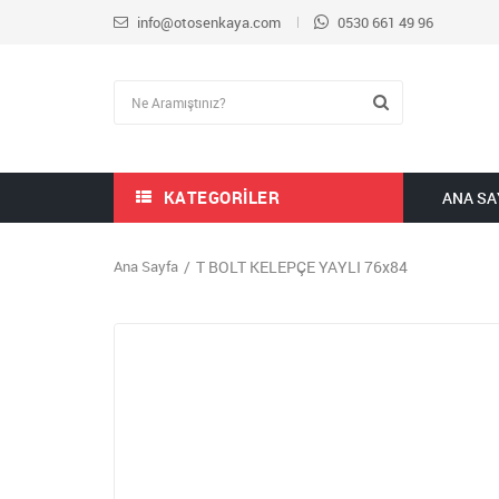
info@otosenkaya.com
0530 661 49 96
KATEGORILER
ANA SA
Ana Sayfa
T BOLT KELEPÇE YAYLI 76x84