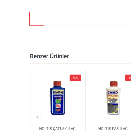
Benzer Ürünler
%5
%5
%
 ÇATLAK İLACI
HOLTİS ÇATLAK İLACI
HOLTİS PAS İLACI