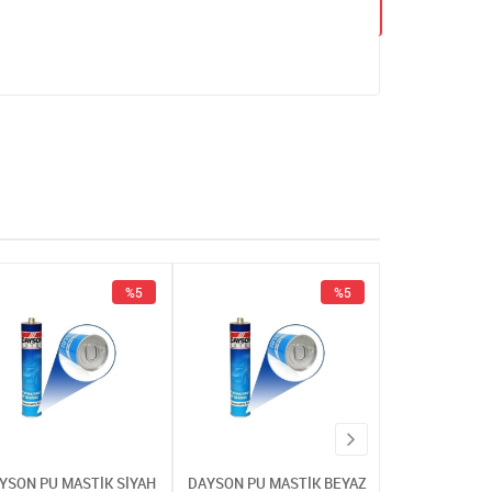
%5
%5
YSON PU MASTİK SİYAH
DAYSON PU MASTİK BEYAZ
DAYSON PU MA