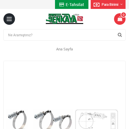
E-Tahsilat
Para Birimi
0
Ana Sayfa