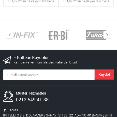
101,82
'den başlayan taksitlerle
101,82
'den başlayan taksitlerle
E-Bültene Kaydolun
Kampanya ve İndirimlerden Haberdar Olun!
Kaydol
Müşteri Hizmetleri
0212-549-41-88
Adres
İKİTELLİ O.S.B. DOLAPDERE SANAYİ SİTESİ 22. ADA NO:40 BAŞAKŞEHİR