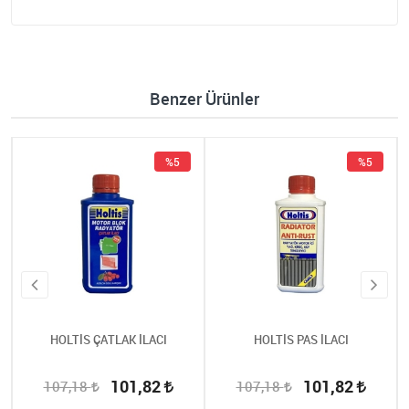
Benzer Ürünler
%5
%5
HOLTİS ÇATLAK İLACI
HOLTİS PAS İLACI
101,82
101,82
107,18
107,18