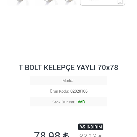
T BOLT KELEPÇE YAYLI 70x78
Marka
Ürün Kodu
02020106
Stok Durumu
VAR
%5
İNDIRIM
78,98
83,13