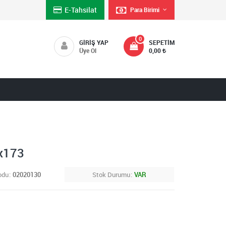
E-Tahsilat
Para Birimi
0
GIRIŞ YAP
SEPETIM
Üye Ol
0,00
x173
odu
02020130
Stok Durumu
VAR