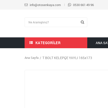
info@otosenkaya.com
0530 661 49 96
KATEGORILER
ANA SA
Ana Sayfa
T BOLT KELEPÇE YAYLI 165x173