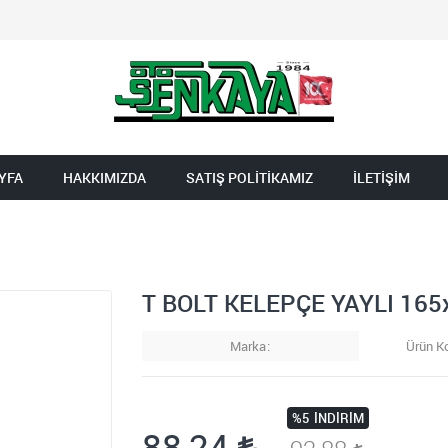
YFA
HAKKIMIZDA
SATIŞ POLİTİKAMIZ
İLETİŞİM
T BOLT KELEPÇE YAYLI 165
Marka
Ürün K
%5
İNDIRIM
88,24