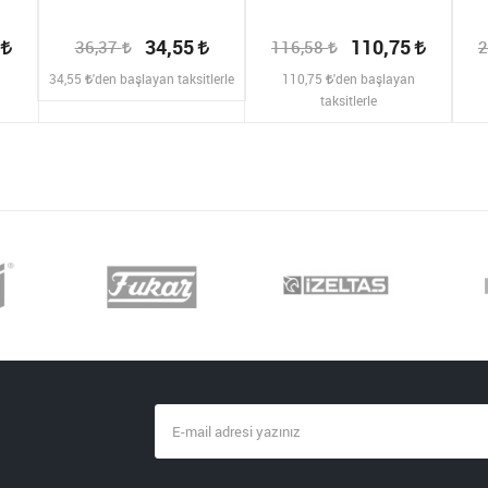
2
34,55
110,75
36,37
116,58
2
n
34,55
'den başlayan taksitlerle
110,75
'den başlayan
taksitlerle