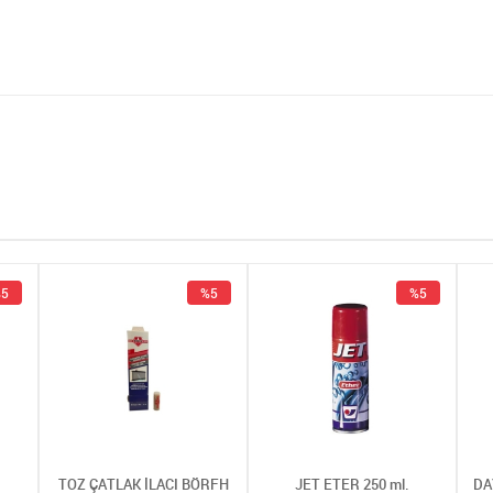
5
%5
%5
TOZ ÇATLAK İLACI BÖRFH
JET ETER 250 ml.
DA