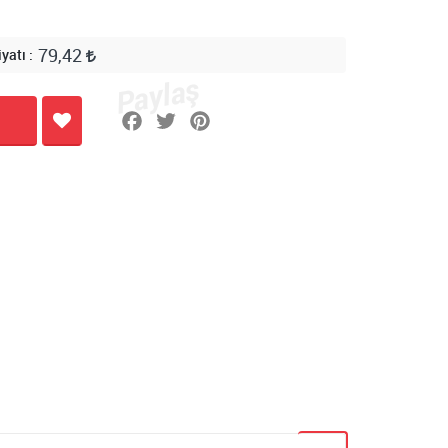
79,42
iyatı