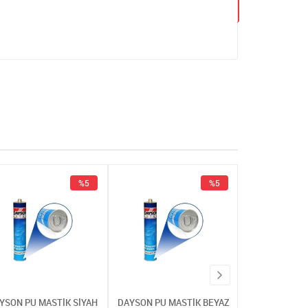
%5
%5
YSON PU MASTİK SİYAH
DAYSON PU MASTİK BEYAZ
DAYSON PU MA