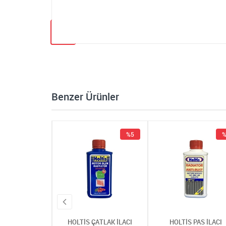
Benzer Ürünler
%5
%5
%
 ÇATLAK İLACI
HOLTİS ÇATLAK İLACI
HOLTİS PAS İLACI