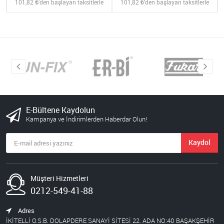
101,82
'den başlayan taksitlerle
101,82
'den başlayan taksitlerle
E-Bültene Kaydolun
Kampanya ve İndirimlerden Haberdar Olun!
Kaydol
Müşteri Hizmetleri
0212-549-41-88
Adres
İKİTELLİ O.S.B. DOLAPDERE SANAYİ SİTESİ 22. ADA NO:40 BAŞAKŞEHİR