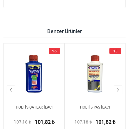
Benzer Ürünler
%5
%5
HOLTİS ÇATLAK İLACI
HOLTİS PAS İLACI
101,82
101,82
107,18
107,18