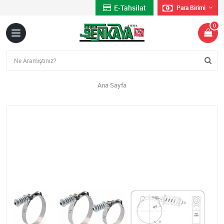
E-Tahsilat
Para Birimi
0
Ana Sayfa