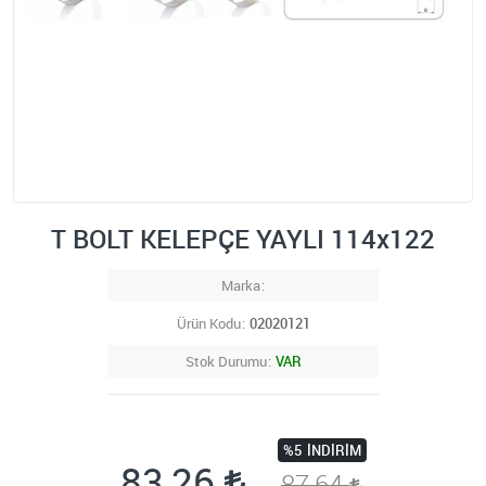
T BOLT KELEPÇE YAYLI 114x122
Marka
Ürün Kodu
02020121
Stok Durumu
VAR
%5
İNDIRIM
83,26
87,64