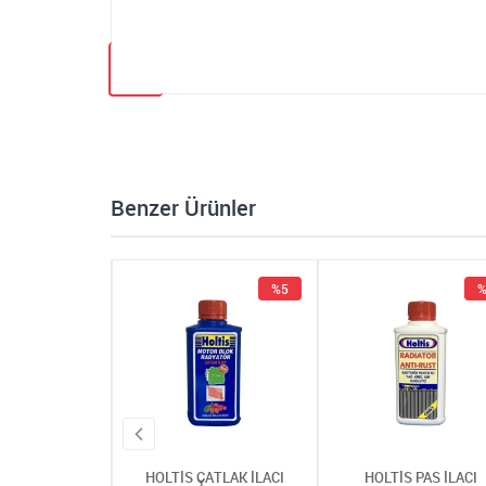
Benzer Ürünler
%5
%5
%
 ÇATLAK İLACI
HOLTİS ÇATLAK İLACI
HOLTİS PAS İLACI