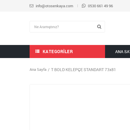
info@otosenkaya.com
0530 661 49 96
KATEGORILER
ANA SA
Ana Sayfa
T BOLD KELEPÇE STANDART 73x81