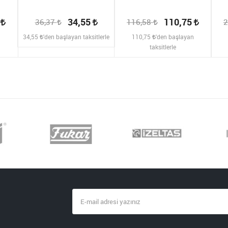
2
34,55
110,75
36,37
116,58
2
n
34,55
'den başlayan taksitlerle
110,75
'den başlayan
taksitlerle