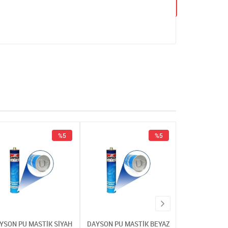
%5
%5
YSON PU MASTİK SİYAH
DAYSON PU MASTİK BEYAZ
DAYSON PU MA