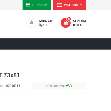
E-Tahsilat
Para Birimi
0
GIRIŞ YAP
SEPETIM
Üye Ol
0,00
T 73x81
odu
02010114
Stok Durumu
VAR