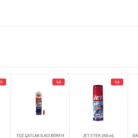
5
%5
%5
TOZ ÇATLAK İLACI BÖRFH
JET ETER 250 ml.
DA