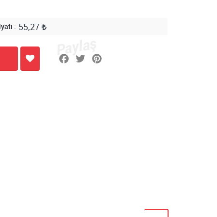
55,27
iyatı