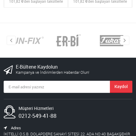
101,82
'den başlayan taksitlerle
101,82
'den başlayan taksitlerle
E-Bültene Kaydolun
Kampanya ve İndirimlerden Haberdar Olun!
Kaydol
Müşteri Hizmetleri
0212-549-41-88
Adres
İKİTELLİ O.S.B. DOLAPDERE SANAYİ SİTESİ 22. ADA NO:40 BAŞAKŞEHİR