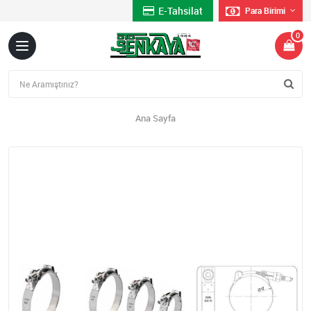
E-Tahsilat
Para Birimi
0
Ana Sayfa