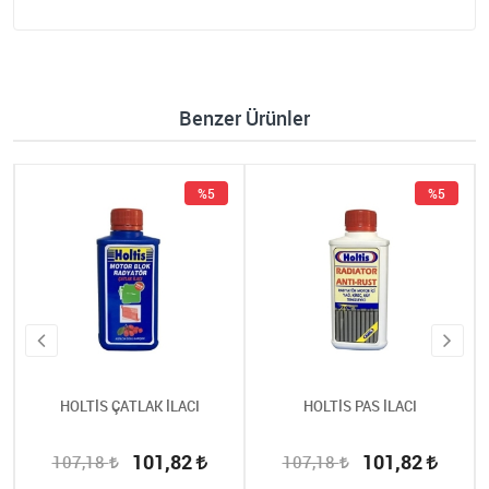
Benzer Ürünler
%5
%5
HOLTİS ÇATLAK İLACI
HOLTİS PAS İLACI
101,82
101,82
107,18
107,18