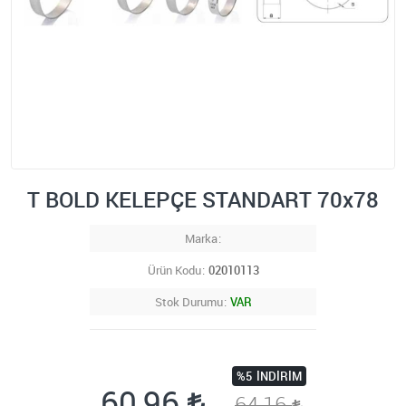
T BOLD KELEPÇE STANDART 70x78
Marka
Ürün Kodu
02010113
Stok Durumu
VAR
%5
İNDIRIM
60,96
64,16