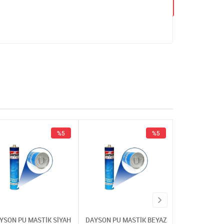
%5
%5
YSON PU MASTİK SİYAH
DAYSON PU MASTİK BEYAZ
DAYSON PU MA