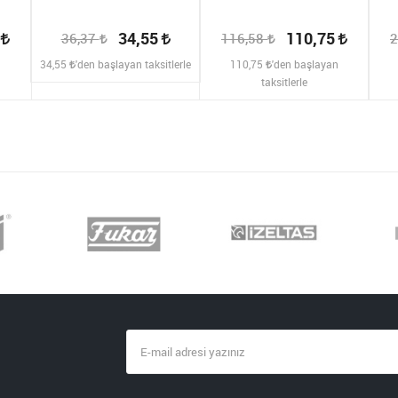
2
34,55
110,75
36,37
116,58
2
n
34,55
'den başlayan taksitlerle
110,75
'den başlayan
taksitlerle