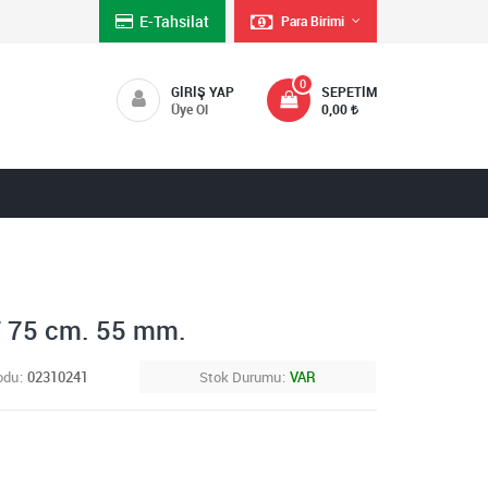
E-Tahsilat
Para Birimi
0
GIRIŞ YAP
SEPETIM
Üye Ol
0,00
 75 cm. 55 mm.
odu
02310241
Stok Durumu
VAR