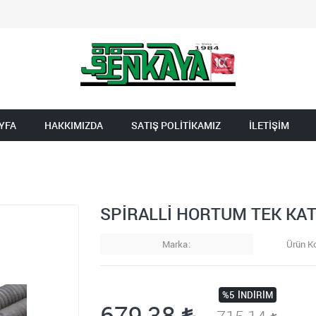
YFA
HAKKIMIZDA
SATIŞ POLİTİKAMIZ
İLETİŞİM
.
SPİRALLİ HORTUM TEK KAT
Marka
Ürün K
%5
İNDIRIM
679,38