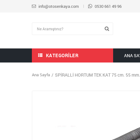
info@otosenkaya.com
0530 661 49 96
KATEGORILER
ANA SA
Ana Sayfa
SPİRALLİ HORTUM TEK KAT 75 cm. 55 mm