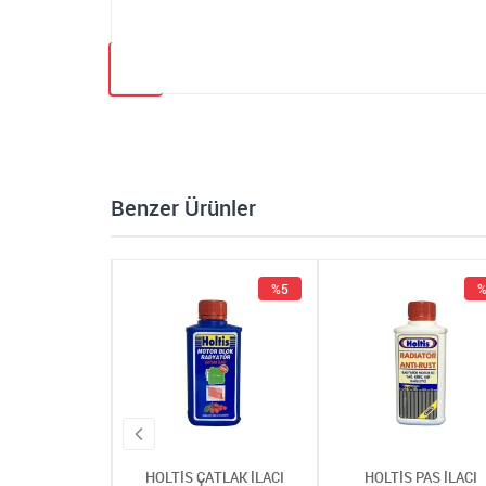
Benzer Ürünler
%5
%5
%
 ÇATLAK İLACI
HOLTİS ÇATLAK İLACI
HOLTİS PAS İLACI