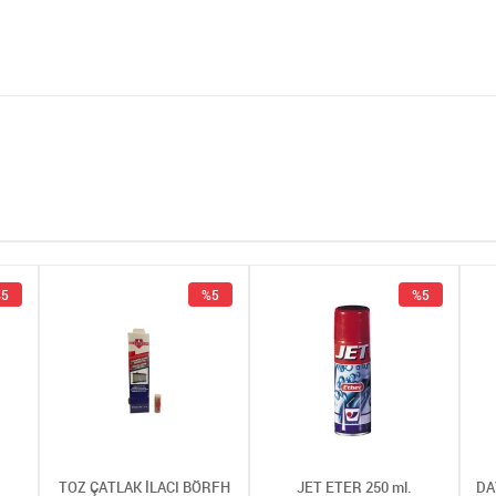
5
%5
%5
TOZ ÇATLAK İLACI BÖRFH
JET ETER 250 ml.
DA