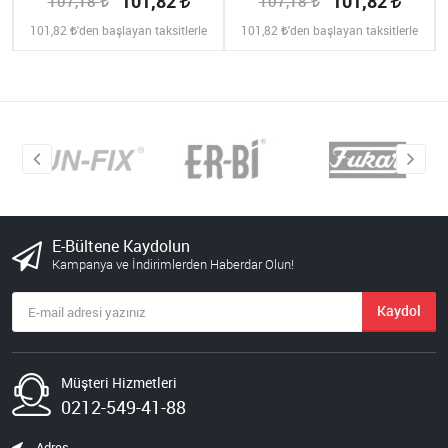
101,82
101,82
107,18
107,18
101,82
'den başlayan taksitlerle
101,82
'den başlayan taksitlerle
E-Bültene Kaydolun
Kampanya ve İndirimlerden Haberdar Olun!
Kaydol
Müşteri Hizmetleri
0212-549-41-88
Adres