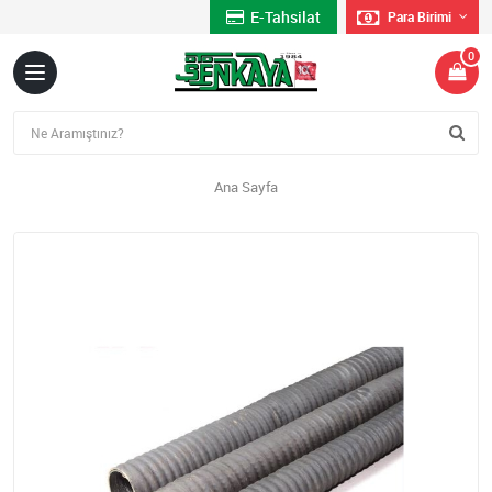
E-Tahsilat
Para Birimi
0
Ana Sayfa