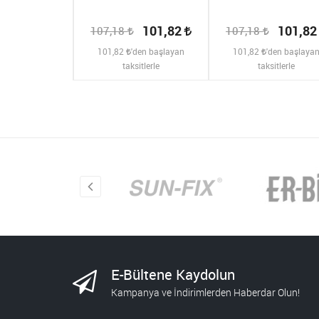
148,77
101,82
101,8
107,18
107,18
den başlayan
101,82
'den başlayan
101,82
'den başlaya
sitlerle
taksitlerle
taksitlerle
E-Bültene Kaydolun
Kampanya ve İndirimlerden Haberdar Olun!