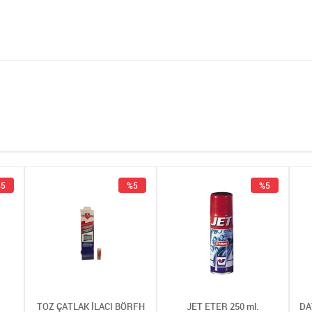
5
%5
%5
TOZ ÇATLAK İLACI BÖRFH
JET ETER 250 ml.
DA