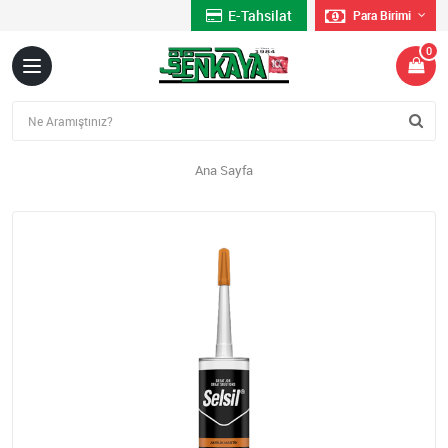
E-Tahsilat
Para Birimi
0
Ana Sayfa