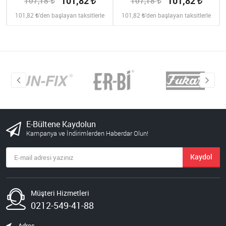
101,82
101,82
107,18
107,18
101,82
'den başlayan taksitlerle
101,82
'den başlayan taksitlerle
E-Bültene Kaydolun
Kampanya ve İndirimlerden Haberdar Olun!
Kaydol
Müşteri Hizmetleri
0212-549-41-88
Adres