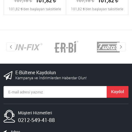
101,82
101,82
107,18
107,18
101,82
'den başlayan taksitlerle
101,82
'den başlayan taksitlerle
E-Bültene Kaydolun
Kampanya ve İndirimlerden Haberdar Olun!
Kaydol
Müşteri Hizmetleri
0212-549-41-88
Adres