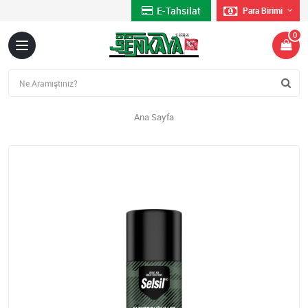
E-Tahsilat
Para Birimi
0
Ana Sayfa