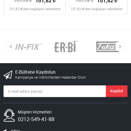
101,82
101,82
107,18
107,18
101,82
'den başlayan taksitlerle
101,82
'den başlayan taksitlerle
E-Bültene Kaydolun
Kampanya ve İndirimlerden Haberdar Olun!
Kaydol
Müşteri Hizmetleri
0212-549-41-88
Adres