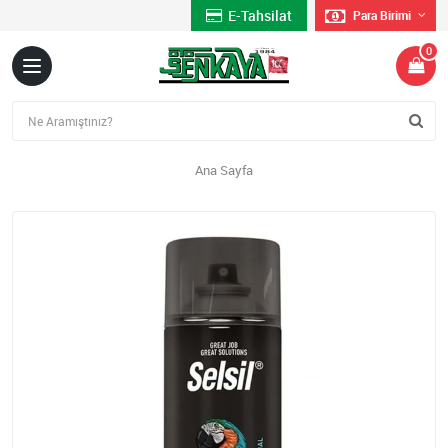
E-Tahsilat
Para Birimi
0
Ana Sayfa