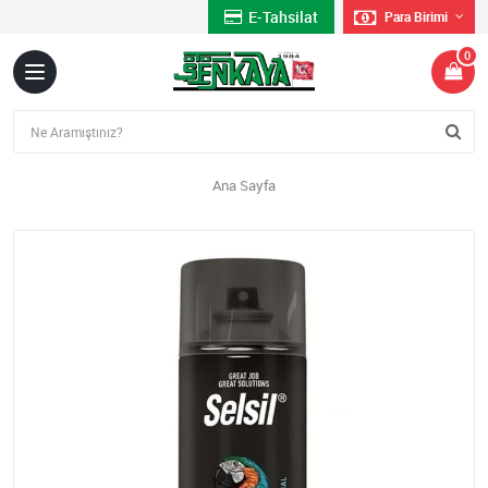
E-Tahsilat
Para Birimi
0
Ana Sayfa