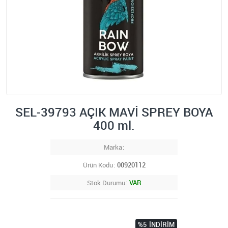
SEL-39793 AÇIK MAVİ SPREY BOYA
400 ml.
Marka
Ürün Kodu
00920112
Stok Durumu
VAR
%5
İNDIRIM