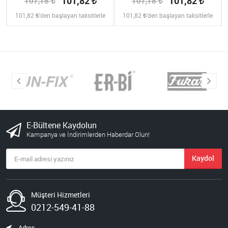
101,82
101,82
107,18
107,18
101,82
'den başlayan taksitlerle
101,82
'den başlayan taksitlerle
E-Bültene Kaydolun
Kampanya ve İndirimlerden Haberdar Olun!
Kaydol
Müşteri Hizmetleri
0212-549-41-88
Adres