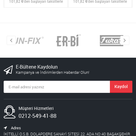
101,82
'den başlayan taksitlerle
101,82
'den başlayan taksitlerle
E-Bültene Kaydolun
Kampanya ve İndirimlerden Haberdar Olun!
Kaydol
Müşteri Hizmetleri
0212-549-41-88
Adres
İKİTELLİ O.S.B. DOLAPDERE SANAYİ SİTESİ 22. ADA NO:40 BAŞAKŞEHİR