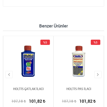
Benzer Ürünler
%5
%5
HOLTİS ÇATLAK İLACI
HOLTİS PAS İLACI
101,82
101,82
107,18
107,18