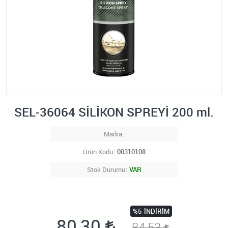
SEL-36064 SİLİKON SPREYİ 200 ml.
Marka
Ürün Kodu
00310108
Stok Durumu
VAR
%5
İNDIRIM
80,30
84,53