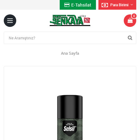
E-Tahsilat
Para Birimi
0
Ana Sayfa