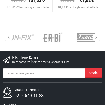
101,82
101,82
107,18
107,18
101,82
'den başlayan taksitlerle
101,82
'den başlayan taksitlerle
E-Bültene Kaydolun
Kampanya ve İndirimlerden Haberdar Olun!
Kaydol
Müşteri Hizmetleri
0212-549-41-88
Adres