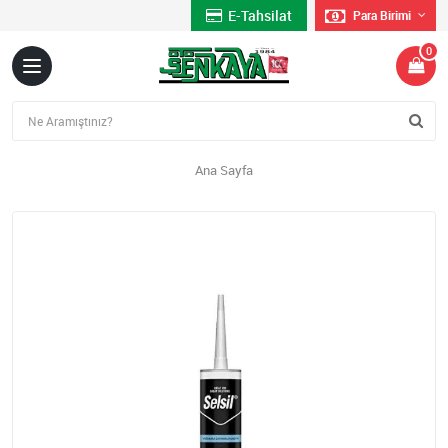
E-Tahsilat
Para Birimi
0
Ana Sayfa