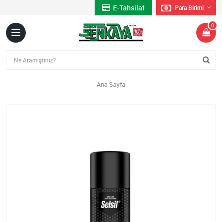
E-Tahsilat
Para Birimi
0
Ana Sayfa