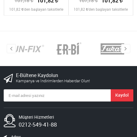
101,82
101,82
107,18
107,18
101,82
'den başlayan taksitlerle
101,82
'den başlayan taksitlerle
E-Bültene Kaydolun
Kampanya ve İndirimlerden Haberdar Olun!
Kaydol
Müşteri Hizmetleri
0212-549-41-88
Adres