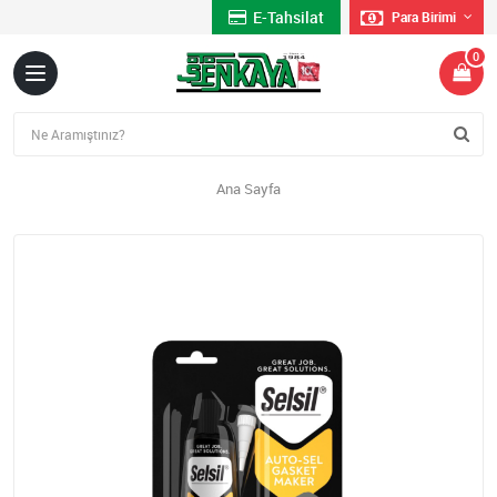
E-Tahsilat
Para Birimi
0
Ana Sayfa