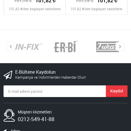
101,82
101,82
107,18
107,18
101,82
'den başlayan taksitlerle
101,82
'den başlayan taksitlerle
E-Bültene Kaydolun
Kampanya ve İndirimlerden Haberdar Olun!
Kaydol
Müşteri Hizmetleri
0212-549-41-88
Adres