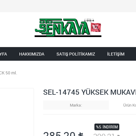
YFA
HAKKIMIZDA
SATIŞ POLİTİKAMIZ
İLETİŞİM
K 50 ml.
SEL-14745 YÜKSEK MUKAVE
Marka
Ürün K
%5
İNDIRIM
285,20