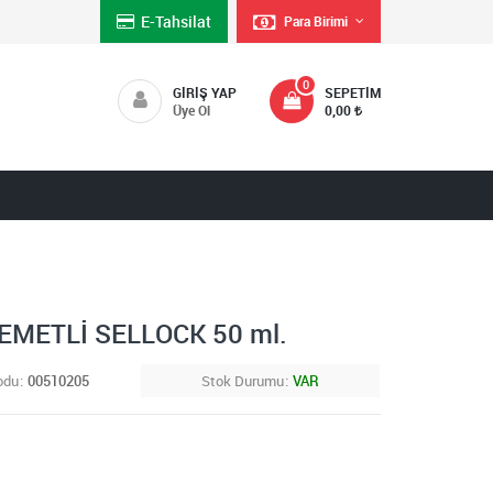
E-Tahsilat
Para Birimi
0
GIRIŞ YAP
SEPETIM
Üye Ol
0,00
METLİ SELLOCK 50 ml.
odu
00510205
Stok Durumu
VAR