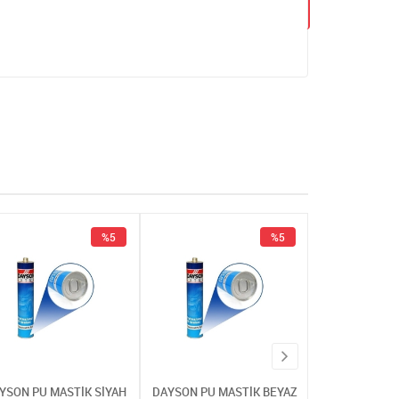
%5
%5
YSON PU MASTİK SİYAH
DAYSON PU MASTİK BEYAZ
DAYSON PU MA