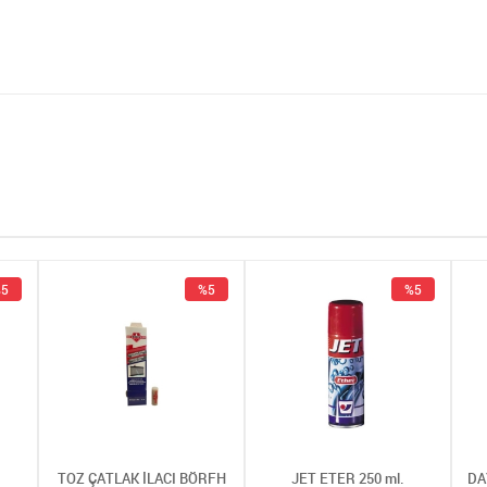
5
%5
%5
TOZ ÇATLAK İLACI BÖRFH
JET ETER 250 ml.
DA