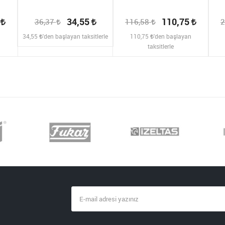
2
34,55
110,75
36,37
116,58
2
n
34,55
'den başlayan taksitlerle
110,75
'den başlayan
taksitlerle