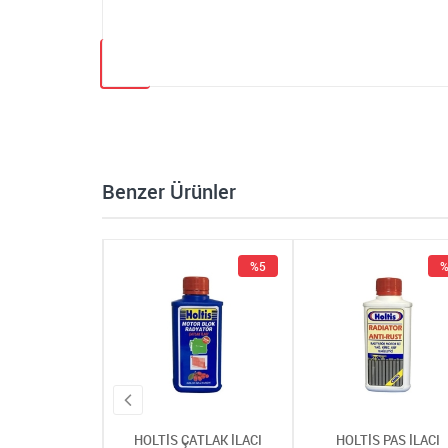
Benzer Ürünler
%5
%5
%
 ÇATLAK İLACI
HOLTİS ÇATLAK İLACI
HOLTİS PAS İLACI