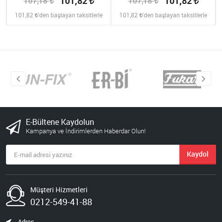
101,82
101,82
107,18
107,18
101,82
'den başlayan taksitlerle
101,82
'den başlayan taksitlerle
E-Bültene Kaydolun
Kampanya ve İndirimlerden Haberdar Olun!
Kaydol
Müşteri Hizmetleri
0212-549-41-88
Adres