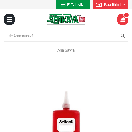
E-Tahsilat
Para Birimi
0
Ana Sayfa