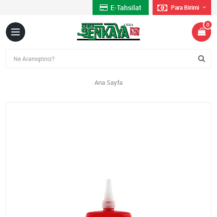
E-Tahsilat
Para Birimi
0
Ana Sayfa