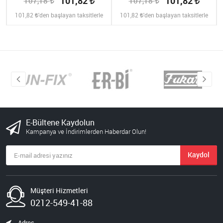
101,82
101,82
107,18
107,18
101,82
'den başlayan taksitlerle
101,82
'den başlayan taksitlerle
E-Bültene Kaydolun
Kampanya ve İndirimlerden Haberdar Olun!
Kaydol
Müşteri Hizmetleri
0212-549-41-88
Adres