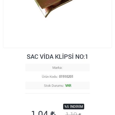
SAC VİDA KLİPSİ NO:1
Marka
Ürün Kodu
01910201
Stok Durumu
VAR
%5
İNDIRIM
1,04
1,10