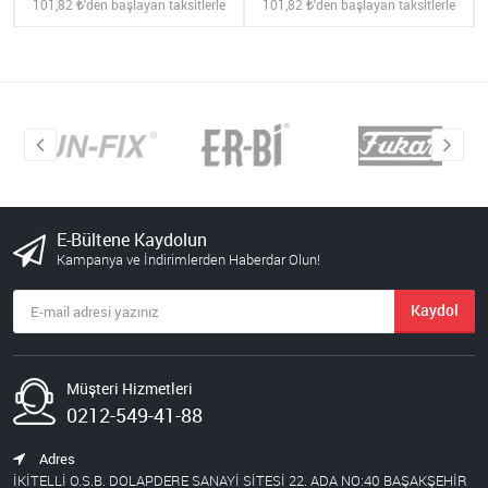
101,82
'den başlayan taksitlerle
101,82
'den başlayan taksitlerle
E-Bültene Kaydolun
Kampanya ve İndirimlerden Haberdar Olun!
Kaydol
Müşteri Hizmetleri
0212-549-41-88
Adres
İKİTELLİ O.S.B. DOLAPDERE SANAYİ SİTESİ 22. ADA NO:40 BAŞAKŞEHİR