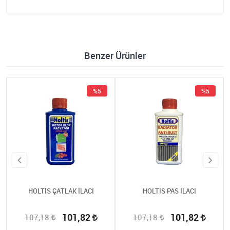
Benzer Ürünler
%5
%5
HOLTİS ÇATLAK İLACI
HOLTİS PAS İLACI
101,82
101,82
107,18
107,18