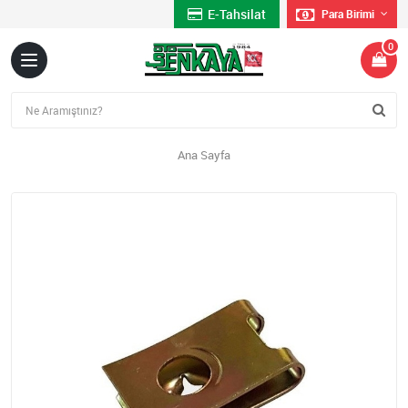
E-Tahsilat
Para Birimi
0
Ana Sayfa