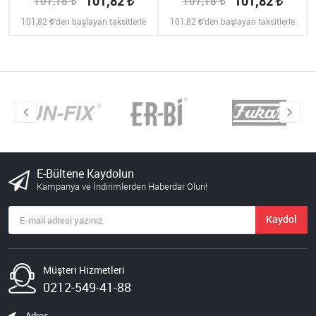
101,82
101,82
107,18
107,18
101,82
'den başlayan taksitlerle
101,82
'den başlayan taksitlerle
E-Bültene Kaydolun
Kampanya ve İndirimlerden Haberdar Olun!
Kaydol
Müşteri Hizmetleri
0212-549-41-88
Adres