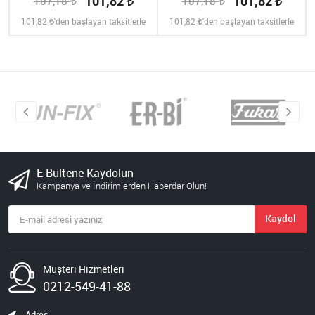
101,82
101,82
107,18
107,18
101,82
'den başlayan taksitlerle
101,82
'den başlayan taksitlerle
E-Bültene Kaydolun
Kampanya ve İndirimlerden Haberdar Olun!
Kaydol
Müşteri Hizmetleri
0212-549-41-88
Adres