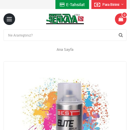
E-Tahsilat
Para Birimi
0
Ana Sayfa