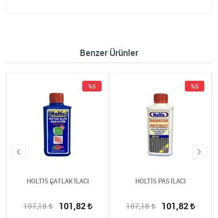
Benzer Ürünler
%5
%5
HOLTİS ÇATLAK İLACI
HOLTİS PAS İLACI
101,82
101,82
107,18
107,18