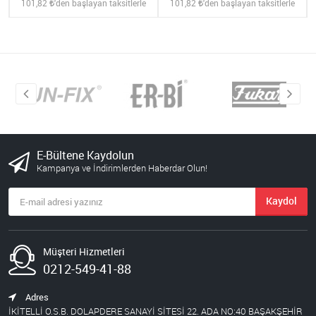
101,82
'den başlayan taksitlerle
101,82
'den başlayan taksitlerle
E-Bültene Kaydolun
Kampanya ve İndirimlerden Haberdar Olun!
Kaydol
Müşteri Hizmetleri
0212-549-41-88
Adres
İKİTELLİ O.S.B. DOLAPDERE SANAYİ SİTESİ 22. ADA NO:40 BAŞAKŞEHİR