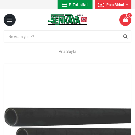
E-Tahsilat
Para Birimi
0
Ana Sayfa