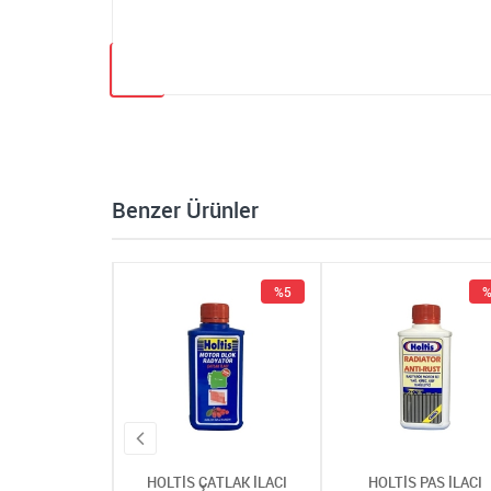
Benzer Ürünler
%5
%5
%
 ÇATLAK İLACI
HOLTİS ÇATLAK İLACI
HOLTİS PAS İLACI