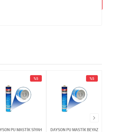
%5
%5
YSON PU MASTİK SİYAH
DAYSON PU MASTİK BEYAZ
DAYSON PU MA