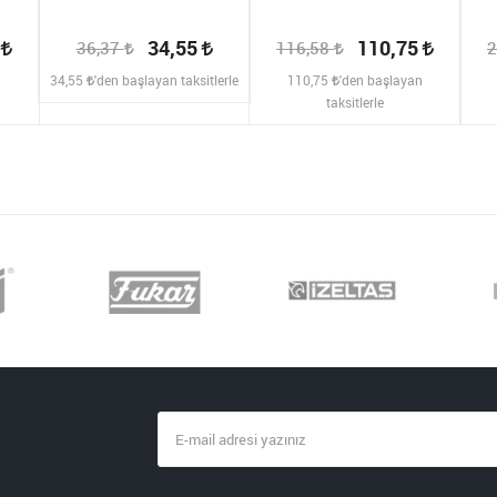
2
34,55
110,75
36,37
116,58
2
n
34,55
'den başlayan taksitlerle
110,75
'den başlayan
taksitlerle