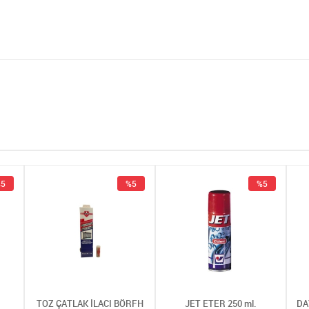
5
%5
%5
TOZ ÇATLAK İLACI BÖRFH
JET ETER 250 ml.
DA