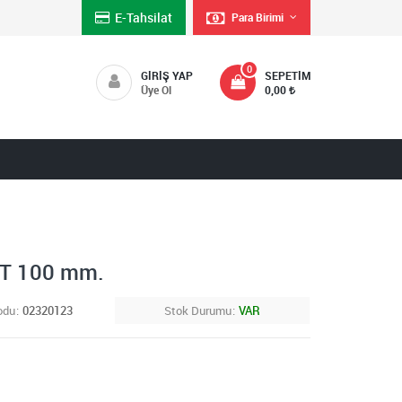
E-Tahsilat
Para Birimi
0
GIRIŞ YAP
SEPETIM
Üye Ol
0,00
T 100 mm.
odu
02320123
Stok Durumu
VAR