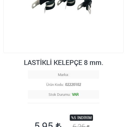
LASTİKLİ KELEPÇE 8 mm.
Marka
Ürün Kodu
02220102
Stok Durumu
VAR
%5
İNDIRIM
5,95
6,26