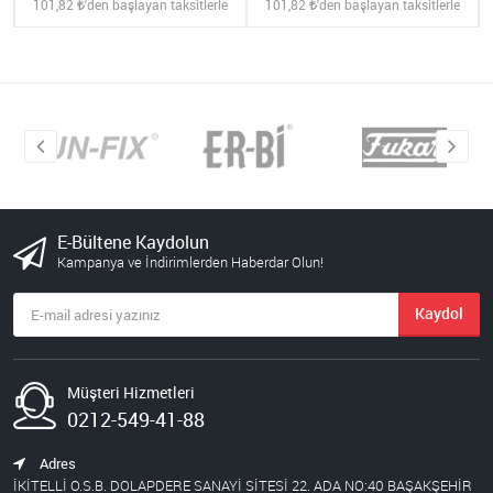
101,82
'den başlayan taksitlerle
101,82
'den başlayan taksitlerle
E-Bültene Kaydolun
Kampanya ve İndirimlerden Haberdar Olun!
Kaydol
Müşteri Hizmetleri
0212-549-41-88
Adres
İKİTELLİ O.S.B. DOLAPDERE SANAYİ SİTESİ 22. ADA NO:40 BAŞAKŞEHİR