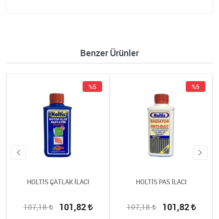
Benzer Ürünler
%5
%5
HOLTİS ÇATLAK İLACI
HOLTİS PAS İLACI
101,82
101,82
107,18
107,18