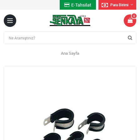
E-Tahsilat
Para Birimi
0
Ana Sayfa