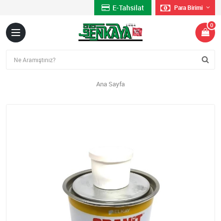
E-Tahsilat
Para Birimi
0
Ana Sayfa