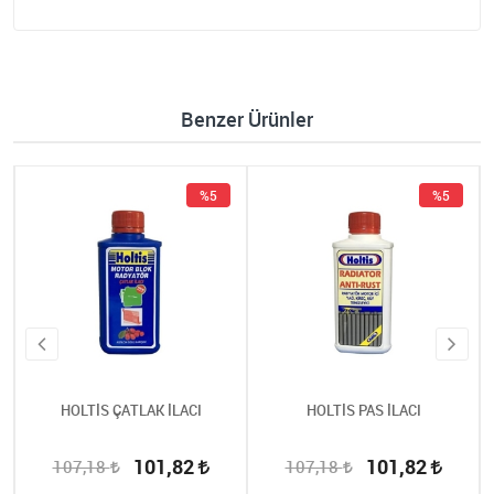
Benzer Ürünler
%5
%5
HOLTİS ÇATLAK İLACI
HOLTİS PAS İLACI
101,82
101,82
107,18
107,18