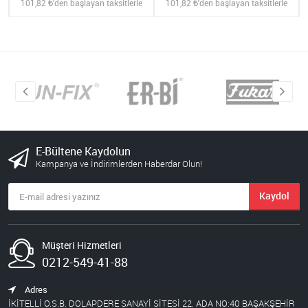
101,82
'den başlayan taksitlerle
101,82
'den başlayan taksitlerle
E-Bültene Kaydolun
Kampanya ve İndirimlerden Haberdar Olun!
Kaydol
Müşteri Hizmetleri
0212-549-41-88
Adres
İKİTELLİ O.S.B. DOLAPDERE SANAYİ SİTESİ 22. ADA NO:40 BAŞAKŞEHİR