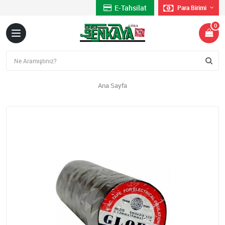
E-Tahsilat
Para Birimi
0
Ana Sayfa