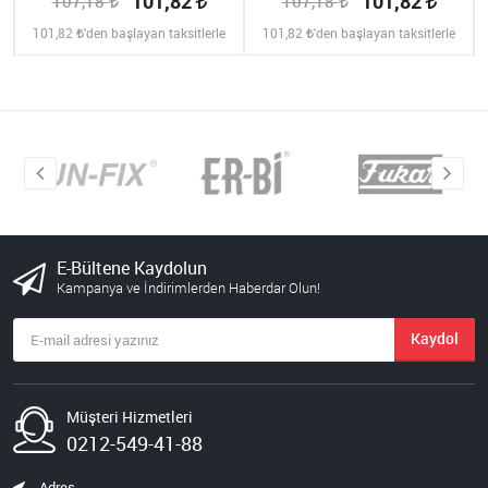
101,82
101,82
107,18
107,18
101,82
'den başlayan taksitlerle
101,82
'den başlayan taksitlerle
E-Bültene Kaydolun
Kampanya ve İndirimlerden Haberdar Olun!
Kaydol
Müşteri Hizmetleri
0212-549-41-88
Adres