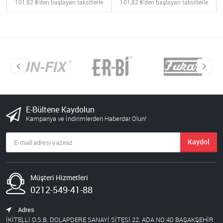
101,82
'den başlayan taksitlerle
101,82
'den başlayan taksitlerle
E-Bültene Kaydolun
Kampanya ve İndirimlerden Haberdar Olun!
Kaydol
Müşteri Hizmetleri
0212-549-41-88
Adres
İKİTELLİ O.S.B. DOLAPDERE SANAYİ SİTESİ 22. ADA NO:40 BAŞAKŞEHİR