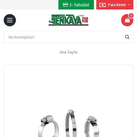
E-Tahsilat
Para Birimi
0
Ana Sayfa