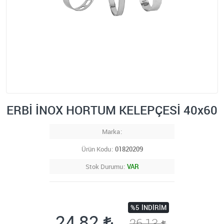
ERBİ İNOX HORTUM KELEPÇESİ 40x60
Marka
Ürün Kodu
01820209
Stok Durumu
VAR
%5
İNDIRIM
24,82
26,13