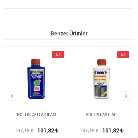
Benzer Ürünler
%5
%5
HOLTİS ÇATLAK İLACI
HOLTİS PAS İLACI
101,82
101,82
107,18
107,18