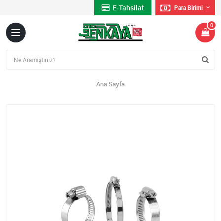
E-Tahsilat
Para Birimi
0
Ana Sayfa