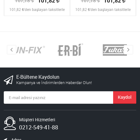
101,82
101,82
107,18
107,18
101,82
'den başlayan taksitlerle
101,82
'den başlayan taksitlerle
E-Bültene Kaydolun
Kampanya ve İndirimlerden Haberdar Olun!
Kaydol
Müşteri Hizmetleri
0212-549-41-88
Adres