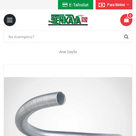
E-Tahsilat
Para Birimi
0
Ana Sayfa