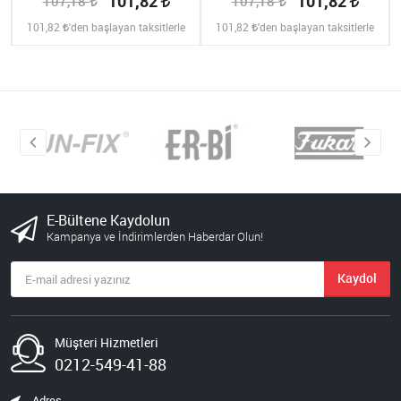
101,82
101,82
107,18
107,18
101,82
'den başlayan taksitlerle
101,82
'den başlayan taksitlerle
E-Bültene Kaydolun
Kampanya ve İndirimlerden Haberdar Olun!
Kaydol
Müşteri Hizmetleri
0212-549-41-88
Adres