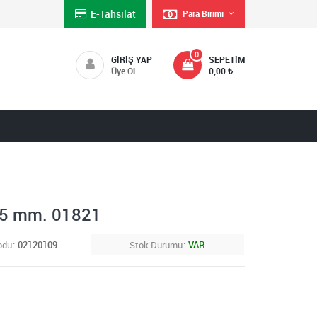
E-Tahsilat
Para Birimi
0
GIRIŞ YAP
SEPETIM
Üye Ol
0,00
55 mm. 01821
odu
02120109
Stok Durumu
VAR