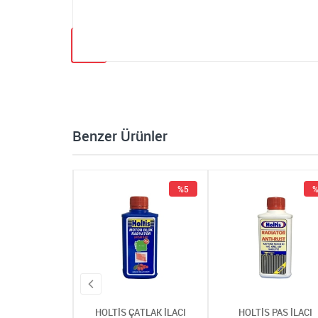
Benzer Ürünler
%5
%5
%
 ÇATLAK İLACI
HOLTİS ÇATLAK İLACI
HOLTİS PAS İLACI