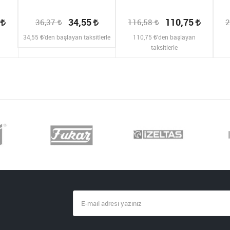
2
34,55
110,75
36,37
116,58
2
n
34,55
'den başlayan taksitlerle
110,75
'den başlayan
taksitlerle