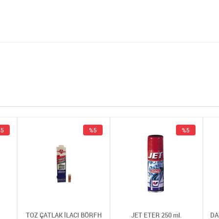
5
%5
%5
TOZ ÇATLAK İLACI BÖRFH
JET ETER 250 ml.
DA