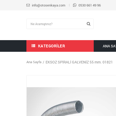
info@otosenkaya.com
0530 661 49 96
KATEGORILER
ANA SA
Ana Sayfa
EKSOZ SPİRALİ GALVENİZ 55 mm. 01821