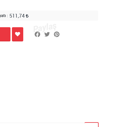
511,74
yatı