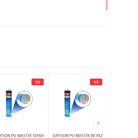
%5
%5
YSON PU MASTİK SİYAH
DAYSON PU MASTİK BEYAZ
DAYSON PU MA