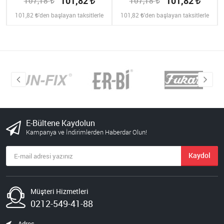
101,82
101,82
107,18
107,18
101,82
'den başlayan taksitlerle
101,82
'den başlayan taksitlerle
E-Bültene Kaydolun
Kampanya ve İndirimlerden Haberdar Olun!
Kaydol
Müşteri Hizmetleri
0212-549-41-88
Adres