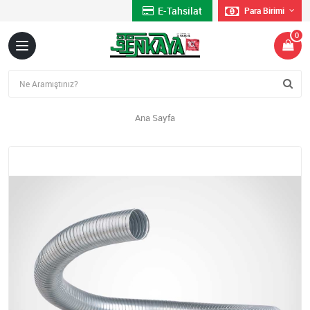
E-Tahsilat
Para Birimi
0
Ana Sayfa