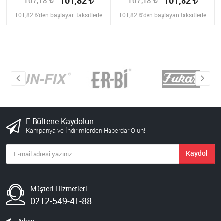
101,82
101,82
107,18
107,18
101,82
'den başlayan taksitlerle
101,82
'den başlayan taksitlerle
E-Bültene Kaydolun
Kampanya ve İndirimlerden Haberdar Olun!
Kaydol
Müşteri Hizmetleri
0212-549-41-88
Adres