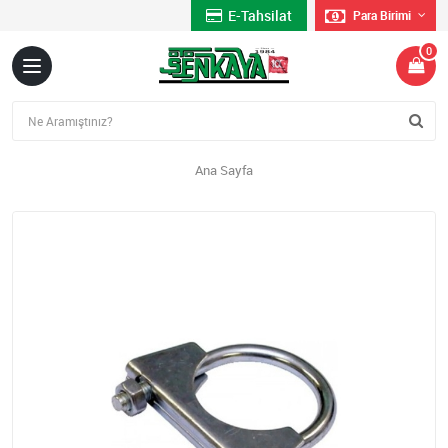
E-Tahsilat
Para Birimi
0
Ana Sayfa