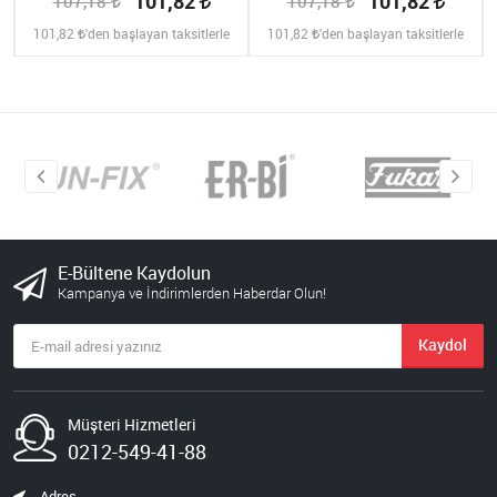
101,82
101,82
107,18
107,18
101,82
'den başlayan taksitlerle
101,82
'den başlayan taksitlerle
E-Bültene Kaydolun
Kampanya ve İndirimlerden Haberdar Olun!
Kaydol
Müşteri Hizmetleri
0212-549-41-88
Adres