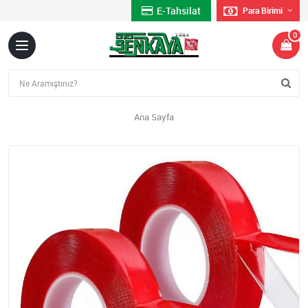
E-Tahsilat
Para Birimi
0
Ana Sayfa