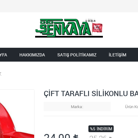
YFA
HAKKIMIZDA
SATIŞ POLİTİKAMIZ
İLETİŞİM
.
ÇİFT TARAFLI SİLİKONLU B
Marka
Ürün K
%5
İNDIRIM
24,00