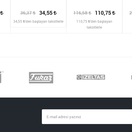
2
34,55
110,75
36,37
116,58
2
n
34,55
'den başlayan taksitlerle
110,75
'den başlayan
taksitlerle