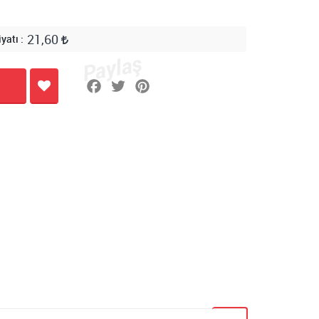
21,60
iyatı