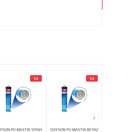
%5
%5
YSON PU MASTİK SİYAH
DAYSON PU MASTİK BEYAZ
DAYSON PU MA