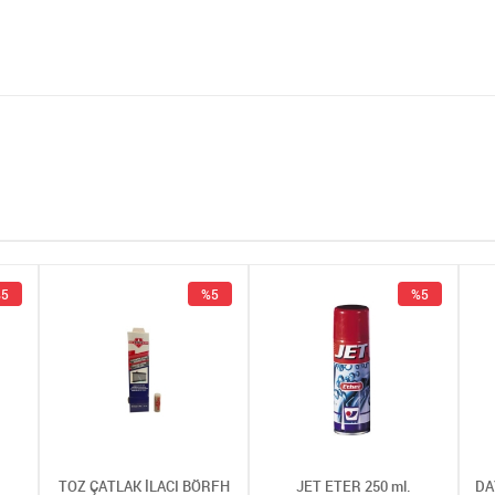
5
%5
%5
TOZ ÇATLAK İLACI BÖRFH
JET ETER 250 ml.
DA