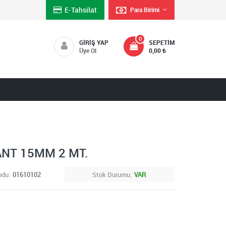
E-Tahsilat
Para Birimi
0
GIRIŞ YAP
SEPETIM
Üye Ol
0,00
ANT 15MM 2 MT.
odu
01610102
Stok Durumu
VAR