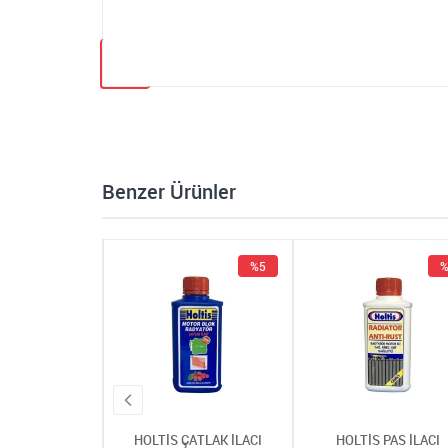
Benzer Ürünler
%5
%5
%
 ÇATLAK İLACI
HOLTİS ÇATLAK İLACI
HOLTİS PAS İLACI