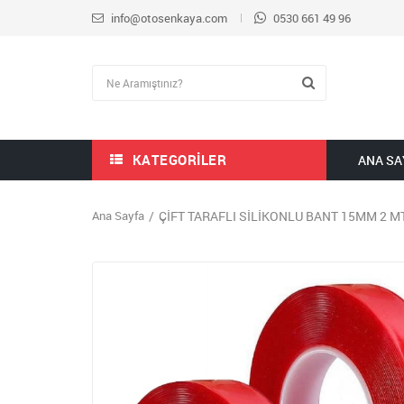
info@otosenkaya.com
0530 661 49 96
KATEGORILER
ANA SA
Ana Sayfa
ÇİFT TARAFLI SİLİKONLU BANT 15MM 2 MT