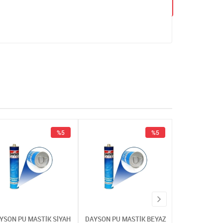
%5
%5
YSON PU MASTİK SİYAH
DAYSON PU MASTİK BEYAZ
DAYSON PU MA