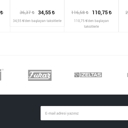
2
34,55
110,75
36,37
116,58
2
n
34,55
'den başlayan taksitlerle
110,75
'den başlayan
taksitlerle