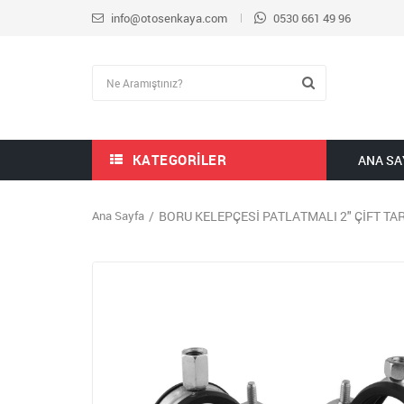
info@otosenkaya.com
0530 661 49 96
KATEGORILER
ANA SA
Ana Sayfa
BORU KELEPÇESİ PATLATMALI 2" ÇİFT TA