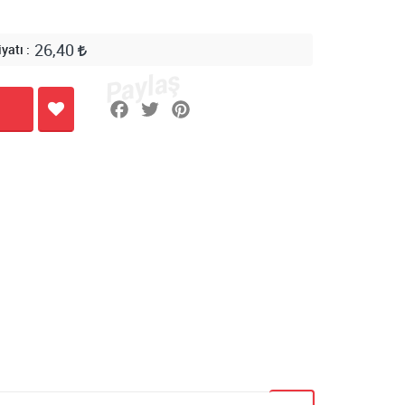
26,40
iyatı