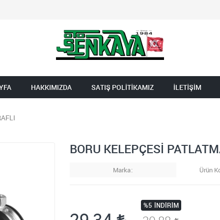
YFA
HAKKIMIZDA
SATIŞ POLİTİKAMIZ
İLETİŞİM
RAFLI
BORU KELEPÇESİ PATLATMAL
Marka
Ürün K
%5
İNDIRIM
29,34