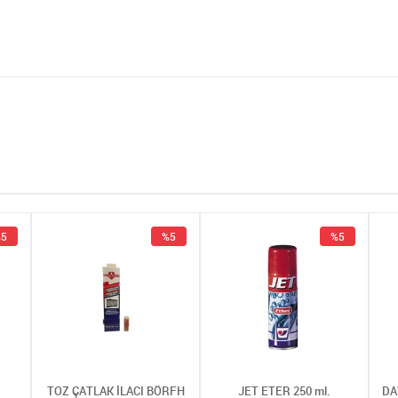
5
%5
%5
TOZ ÇATLAK İLACI BÖRFH
JET ETER 250 ml.
DA