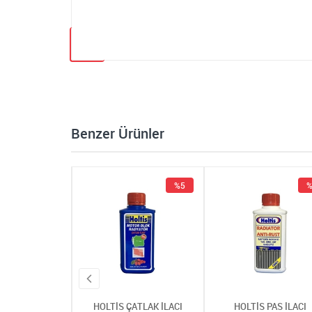
Benzer Ürünler
%5
%5
%
 ÇATLAK İLACI
HOLTİS ÇATLAK İLACI
HOLTİS PAS İLACI