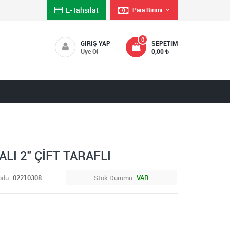
E-Tahsilat
Para Birimi
0
GIRIŞ YAP
SEPETIM
Üye Ol
0,00
I 2" ÇİFT TARAFLI
odu
02210308
Stok Durumu
VAR