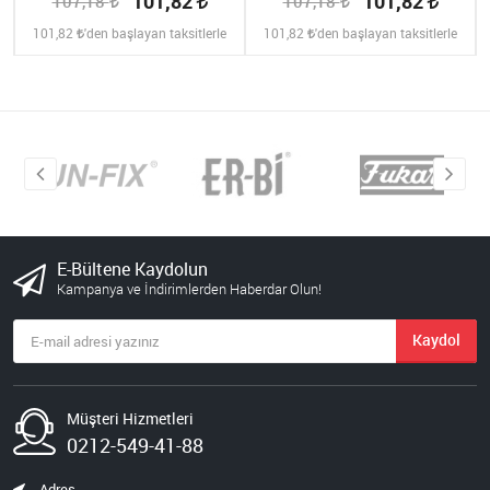
101,82
101,82
107,18
107,18
101,82
'den başlayan taksitlerle
101,82
'den başlayan taksitlerle
E-Bültene Kaydolun
Kampanya ve İndirimlerden Haberdar Olun!
Kaydol
Müşteri Hizmetleri
0212-549-41-88
Adres