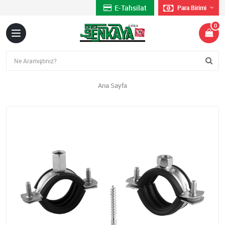
E-Tahsilat
Para Birimi
0
Ana Sayfa