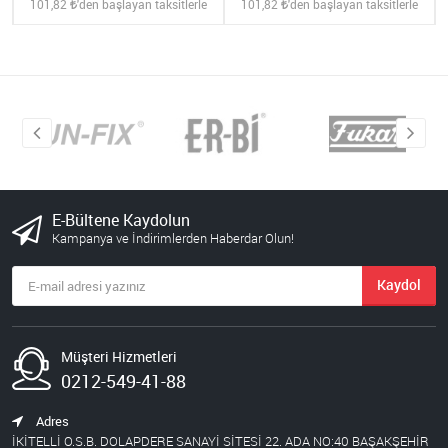
101,82
'den başlayan taksitlerle
101,82
'den başlayan taksitlerle
E-Bültene Kaydolun
Kampanya ve İndirimlerden Haberdar Olun!
Kaydol
Müşteri Hizmetleri
0212-549-41-88
Adres
İKİTELLİ O.S.B. DOLAPDERE SANAYİ SİTESİ 22. ADA NO:40 BAŞAKŞEHİR