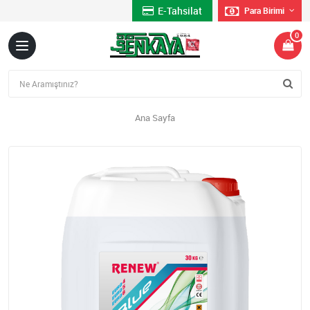
E-Tahsilat
Para Birimi
0
Ana Sayfa