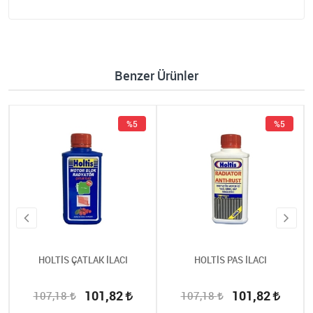
Benzer Ürünler
%5
%5
HOLTİS ÇATLAK İLACI
HOLTİS PAS İLACI
101,82
101,82
107,18
107,18