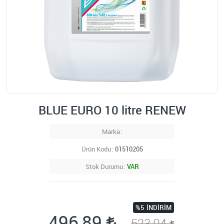
BLUE EURO 10 litre RENEW
Marka
Ürün Kodu
01510205
Stok Durumu
VAR
%5
İNDIRIM
496,89
523,04