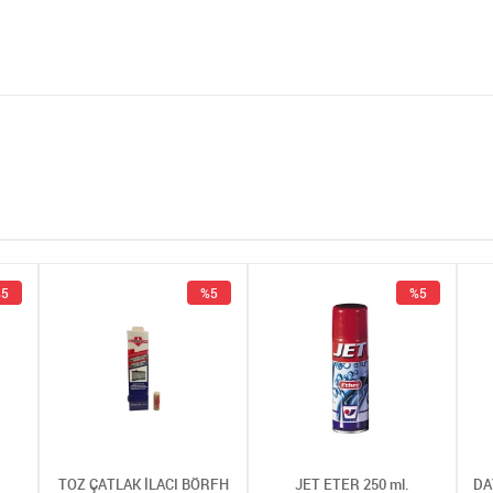
5
%5
%5
TOZ ÇATLAK İLACI BÖRFH
JET ETER 250 ml.
DA