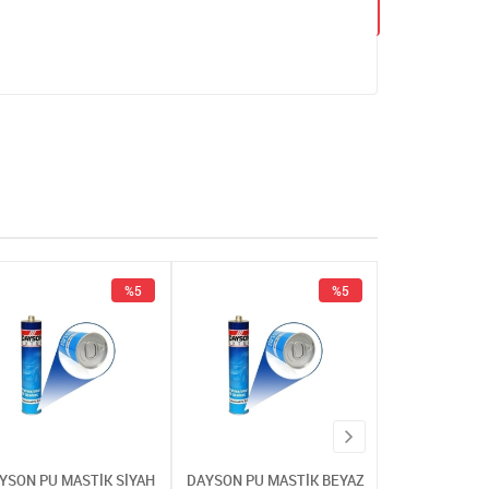
%5
%5
YSON PU MASTİK SİYAH
DAYSON PU MASTİK BEYAZ
DAYSON PU MA