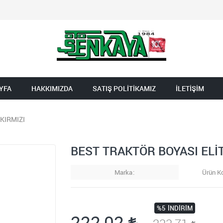
YFA
HAKKIMIZDA
SATIŞ POLİTİKAMIZ
İLETİŞİM
 KIRMIZI
BEST TRAKTÖR BOYASI ELİTE
Marka
Ürün K
%5
İNDIRIM
222,02