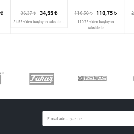
2
34,55
110,75
36,37
116,58
2
n
34,55
'den başlayan taksitlerle
110,75
'den başlayan
taksitlerle