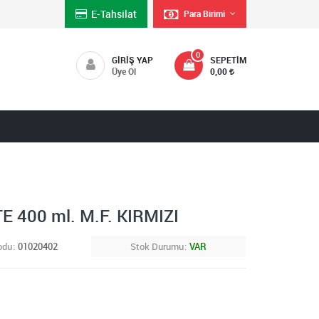
E-Tahsilat
Para Birimi
0
GIRIŞ YAP
SEPETIM
Üye Ol
0,00
 400 ml. M.F. KIRMIZI
odu
01020402
Stok Durumu
VAR