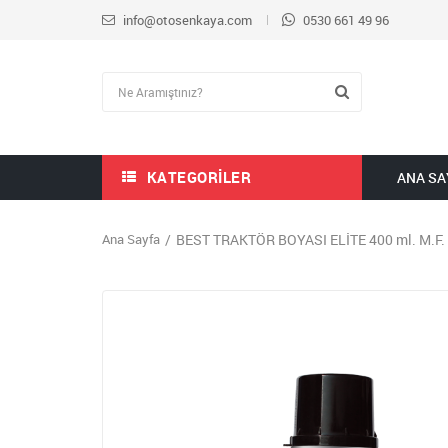
info@otosenkaya.com
0530 661 49 96
KATEGORILER
ANA SA
Ana Sayfa
BEST TRAKTÖR BOYASI ELİTE 400 ml. M.F.