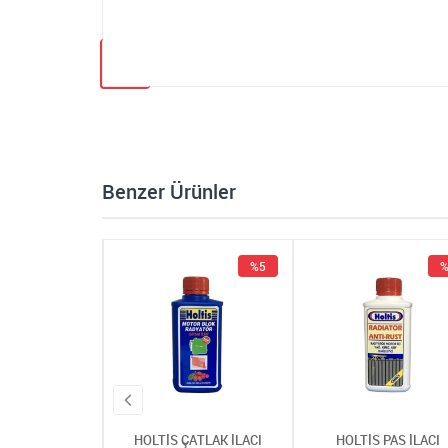
Benzer Ürünler
%5
%5
%
 ÇATLAK İLACI
HOLTİS ÇATLAK İLACI
HOLTİS PAS İLACI