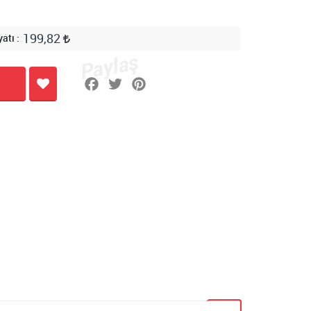
199,82
yatı