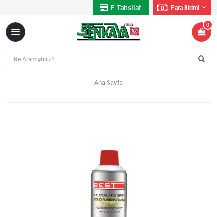
E-Tahsilat
Para Birimi
0
Ana Sayfa