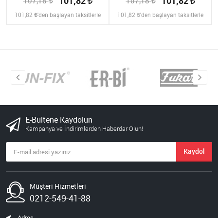
101,82
101,82
107,18
107,18
101,82
'den başlayan taksitlerle
101,82
'den başlayan taksitlerle
E-Bültene Kaydolun
Kampanya ve İndirimlerden Haberdar Olun!
Kaydol
Müşteri Hizmetleri
0212-549-41-88
Adres