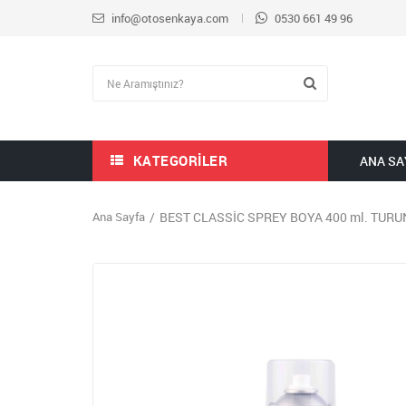
info@otosenkaya.com
0530 661 49 96
KATEGORILER
ANA SA
Ana Sayfa
BEST CLASSİC SPREY BOYA 400 ml. TUR