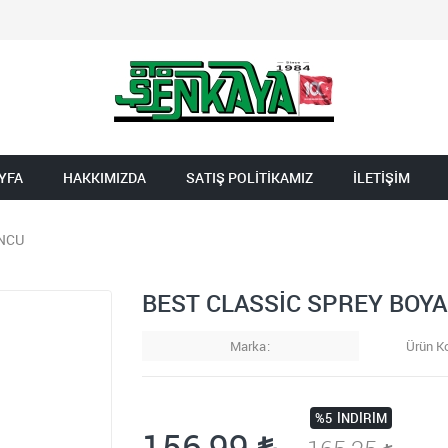
YFA
HAKKIMIZDA
SATIŞ POLİTİKAMIZ
İLETİŞİM
UNCU
BEST CLASSİC SPREY BOYA
Marka
Ürün K
%5
İNDIRIM
156,99