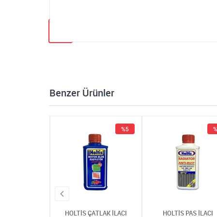
Benzer Ürünler
%5
%5
%
 ÇATLAK İLACI
HOLTİS ÇATLAK İLACI
HOLTİS PAS İLACI