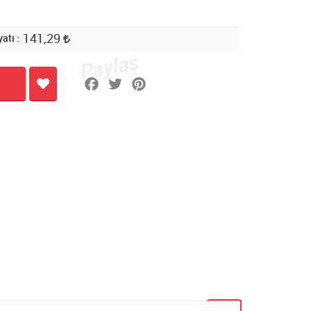
141,29
yatı