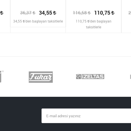
2
34,55
110,75
36,37
116,58
2
n
34,55
'den başlayan taksitlerle
110,75
'den başlayan
taksitlerle