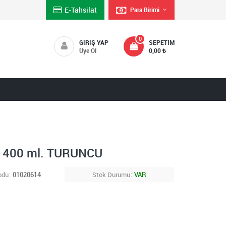
E-Tahsilat
Para Birimi
0
GIRIŞ YAP
SEPETIM
Üye Ol
0,00
 400 ml. TURUNCU
odu
01020614
Stok Durumu
VAR