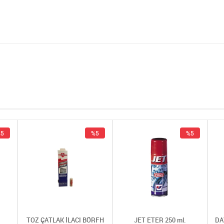
5
%5
%5
TOZ ÇATLAK İLACI BÖRFH
JET ETER 250 ml.
DA