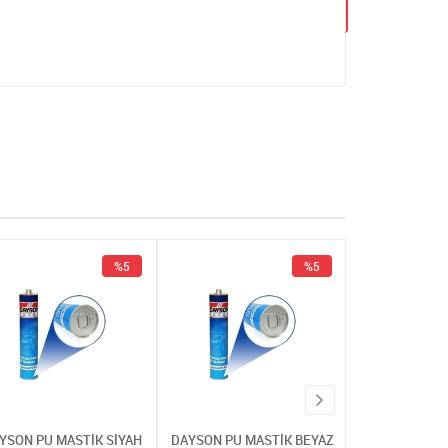
%5
%5
YSON PU MASTİK SİYAH
DAYSON PU MASTİK BEYAZ
DAYSON PU MA