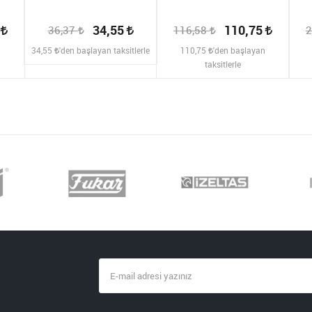
2
34,55
110,75
36,37
116,58
2
n
34,55
'den başlayan taksitlerle
110,75
'den başlayan
taksitlerle