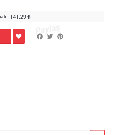
141,29
yatı