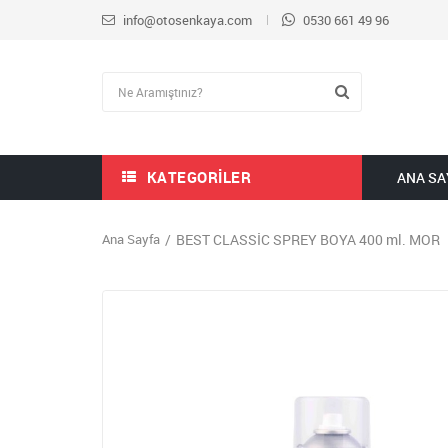
info@otosenkaya.com
0530 661 49 96
KATEGORILER
ANA SA
Ana Sayfa
BEST CLASSİC SPREY BOYA 400 ml. MOR