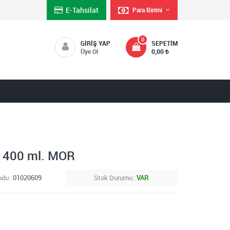
E-Tahsilat
Para Birimi
0
GIRIŞ YAP
SEPETIM
Üye Ol
0,00
 400 ml. MOR
odu
01020609
Stok Durumu
VAR