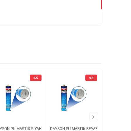
%5
%5
YSON PU MASTİK SİYAH
DAYSON PU MASTİK BEYAZ
DAYSON PU MA