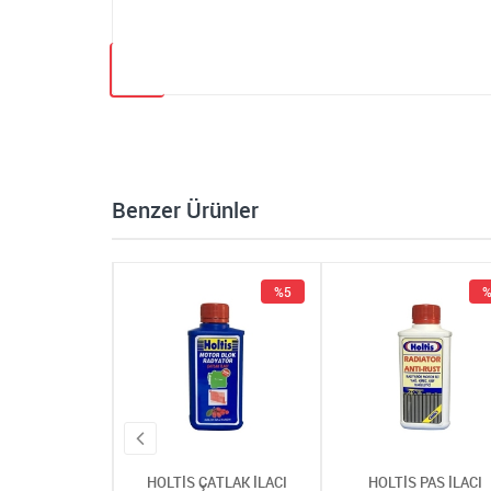
Benzer Ürünler
%5
%5
%
 ÇATLAK İLACI
HOLTİS ÇATLAK İLACI
HOLTİS PAS İLACI