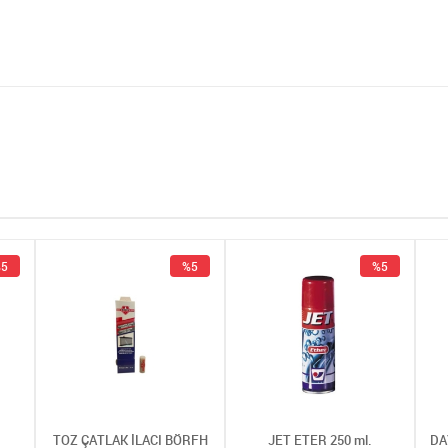
5
%5
%5
TOZ ÇATLAK İLACI BÖRFH
JET ETER 250 ml.
DA