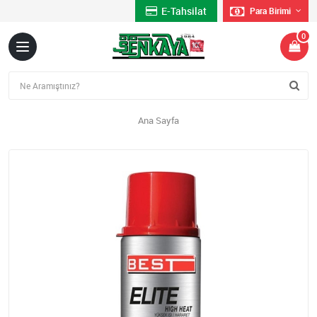
E-Tahsilat
Para Birimi
0
Ana Sayfa