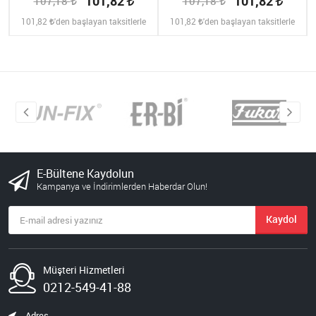
101,82
101,82
107,18
107,18
101,82
'den başlayan taksitlerle
101,82
'den başlayan taksitlerle
E-Bültene Kaydolun
Kampanya ve İndirimlerden Haberdar Olun!
Kaydol
Müşteri Hizmetleri
0212-549-41-88
Adres