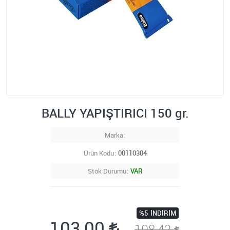
BALLY YAPIŞTIRICI 150 gr.
Marka
Ürün Kodu
00110304
Stok Durumu
VAR
%5
İNDIRIM
103,00
108,42