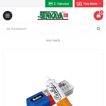
E-Tahsilat
Para Birimi
0
Ana Sayfa