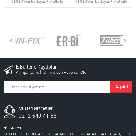
101,82
'den başlayan taksitlerle
101,82
'den başlayan taksitlerle
E-Bültene Kaydolun
Kampanya ve İndirimlerden Haberdar Olun!
Kaydol
Müşteri Hizmetleri
0212-549-41-88
Adres
İKİTELLİ O.S.B. DOLAPDERE SANAYİ SİTESİ 22. ADA NO:40 BAŞAKŞEHİR