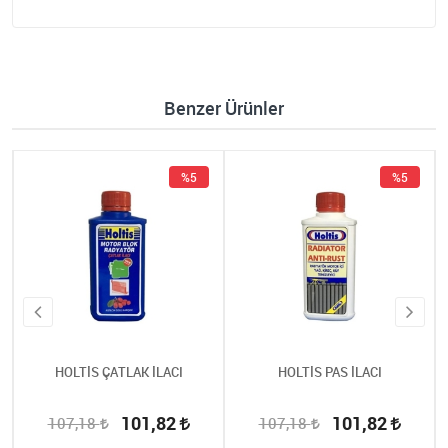
Benzer Ürünler
%5
%5
HOLTİS ÇATLAK İLACI
HOLTİS PAS İLACI
101,82
101,82
107,18
107,18